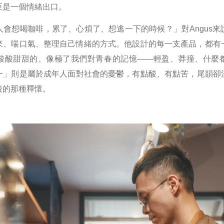
至是一個情緒出口。
人會想喝咖啡，累了、心煩了、想逃一下的時候？」對Angus來
來、喘口氣、整理自己情緒的方式。他設計的每一支產品，都有
酸酸甜甜的、像極了我們對青春的記憶——輕盈、莽撞、什麼
一」則是屬於成年人面對社會的憂鬱，有點酸、有點苦，尾韻卻
後的那種釋懷。