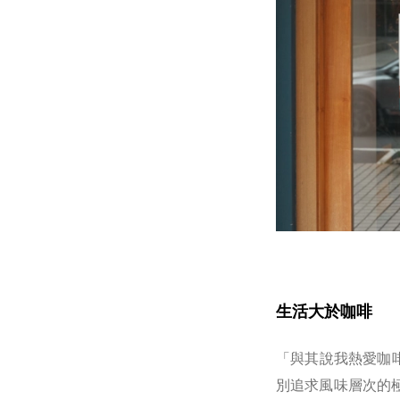
生活大於咖啡
「與其說我熱愛咖
別追求風味層次的極