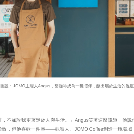
圖說：JOMO主理人Angus，當咖啡成為一種陪伴，釀出屬於生活的溫度
啡，不如說我更著迷於人與生活。」Angus笑著這麼說道，他說
致，但他喜歡一件事——觀察人。JOMO Coffee創造一種場