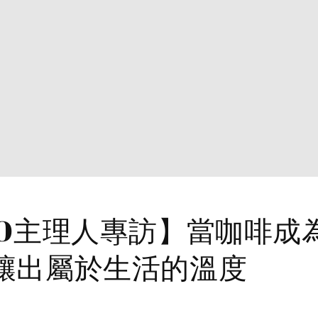
MO主理人專訪】當咖啡成
釀出屬於生活的溫度