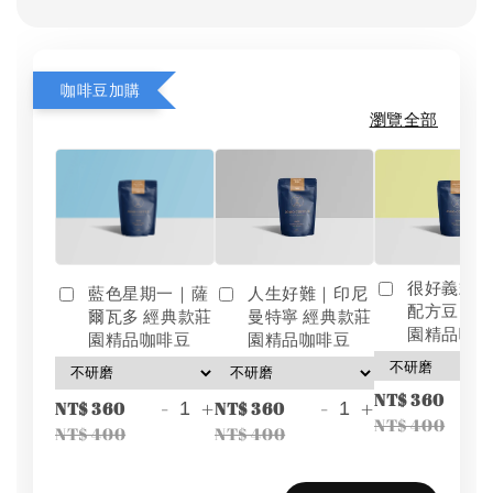
咖啡豆加購
瀏覽全部
很好義式
藍色星期一｜薩
人生好難｜印尼
配方豆 經
爾瓦多 經典款莊
曼特寧 經典款莊
園精品咖
園精品咖啡豆
園精品咖啡豆
-
NT$ 360
-
+
-
+
NT$ 360
NT$ 360
NT$ 400
NT$ 400
NT$ 400