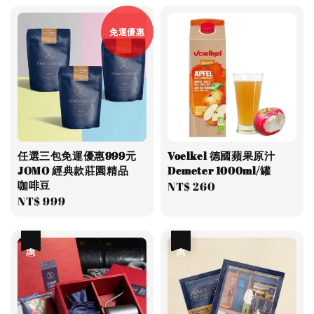
免運優惠
任選三包免運優惠999元
Voelkel 德國蘋果原汁
JOMO 經典款莊園精品
Demeter 1000ml/罐
咖啡豆
Regular
NT$ 260
Regular
NT$ 999
price
price
優惠
優惠