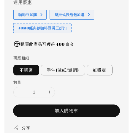
適用優惠
咖啡豆加購
濾掛式浸泡包加購
JOMO經典款咖啡豆滿三折扣
購買此產品可獲得 400 白金
研磨粗細
不研磨
手沖(濾紙/濾網)
虹吸壺
數量
加入購物車
分享