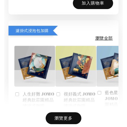
加入購物車
濾掛式浸泡包加購
瀏覽全部
藍色星期一
人生好難 JOMO
很好義式 JOMO
JOMO 經
經典款莊園精品
經典款莊園精品
園精品濾
濾掛式咖啡
濾掛式咖啡
啡
瀏覽更多