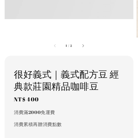
1
/
2
很好義式｜義式配方豆 經
典款莊園精品咖啡豆
Regular
NT$ 400
price
消費滿2000免運費
消費累積再贈消費點數