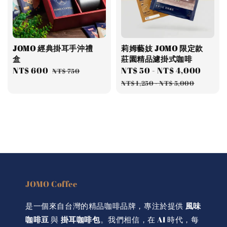
JOMO 經典掛耳手沖禮
莉姆藝妓 JOMO 限定款
盒
莊園精品濾掛式咖啡
Sale
NT$ 600
Regular
Sale
NT$ 50
-
NT$ 4,000
Regu
NT$ 750
price
price
price
price
NT$ 1,250
-
NT$ 5,000
JOMO Coffee
是一個來自台灣的精品咖啡品牌，專注於提供
風味
咖啡豆
與
掛耳咖啡包
。我們相信，在 AI 時代，每