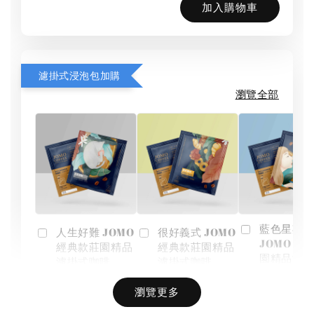
加入購物車
濾掛式浸泡包加購
瀏覽全部
藍色星期一
人生好難 JOMO
很好義式 JOMO
JOMO 經
經典款莊園精品
經典款莊園精品
園精品濾
濾掛式咖啡
濾掛式咖啡
啡
瀏覽更多