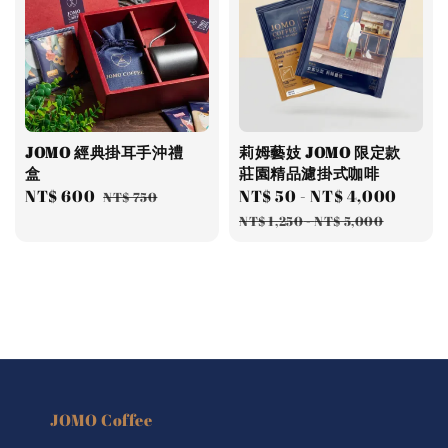
JOMO 經典掛耳手沖禮
莉姆藝妓 JOMO 限定款
盒
莊園精品濾掛式咖啡
Sale
NT$ 600
Regular
Sale
NT$ 50
-
NT$ 4,000
Regu
NT$ 750
price
price
price
price
NT$ 1,250
-
NT$ 5,000
JOMO Coffee