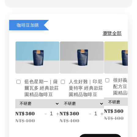
咖啡豆加購
瀏覽全部
很好義式
藍色星期一｜薩
人生好難｜印尼
配方豆 經
爾瓦多 經典款莊
曼特寧 經典款莊
園精品咖
園精品咖啡豆
園精品咖啡豆
-
NT$ 360
-
+
-
+
NT$ 360
NT$ 360
NT$ 400
NT$ 400
NT$ 400