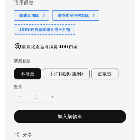
適用優惠
咖啡豆加購
濾掛式浸泡包加購
JOMO經典款咖啡豆滿三折扣
購買此產品可獲得 400 白金
研磨粗細
不研磨
手沖(濾紙/濾網)
虹吸壺
數量
加入購物車
分享