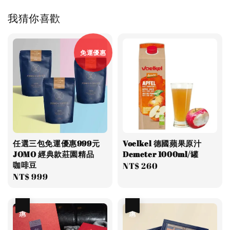
我猜你喜歡
免運優惠
任選三包免運優惠999元
Voelkel 德國蘋果原汁
JOMO 經典款莊園精品
Demeter 1000ml/罐
咖啡豆
Regular
NT$ 260
Regular
NT$ 999
price
price
優惠
優惠