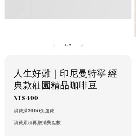
1
/
2
人生好難｜印尼曼特寧 經
典款莊園精品咖啡豆
Regular
NT$ 400
price
消費滿2000免運費
消費累積再贈消費點數