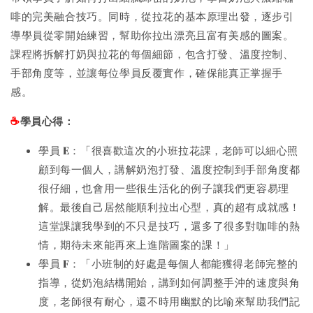
啡的完美融合技巧。同時，從拉花的基本原理出發，逐步引
導學員從零開始練習，幫助你拉出漂亮且富有美感的圖案。
課程將拆解打奶與拉花的每個細節，包含打發、溫度控制、
手部角度等，並讓每位學員反覆實作，確保能真正掌握手
感。
學員心得：
☕️
學員 E：「很喜歡這次的小班拉花課，老師可以細心照
顧到每一個人，講解奶泡打發、溫度控制到手部角度都
很仔細，也會用一些很生活化的例子讓我們更容易理
解。最後自己居然能順利拉出心型，真的超有成就感！
這堂課讓我學到的不只是技巧，還多了很多對咖啡的熱
情，期待未來能再來上進階圖案的課！」
學員 F：「小班制的好處是每個人都能獲得老師完整的
指導，從奶泡結構開始，講到如何調整手沖的速度與角
度，老師很有耐心，還不時用幽默的比喻來幫助我們記