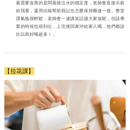
最需要改善的是悶蒸後注水的穩定度，老師會直接示範
給我看，還用比喻幫助我記住怎麼保持圈速一致。整堂
課氣氛很輕鬆，老師會一邊講笑話讓大家放鬆，但該專
業的時候也很到位，上完後回家沖給家人喝，他們都說
比以前好喝超多！」
【拉花課】