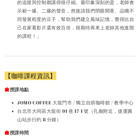
的追蹤與控制都講得很仔細。最印象深刻的是，老師會
示範一爆、二爆的聲音，然後請我們閉眼聞香、品嚐不
同發展程度的豆子，幫助我們建立風味記憶，覺得比自
己在家看影片還有效百倍，很期待再來上老師其他進階
的課程！」
【咖啡課程資訊】
授課地點
🏫
JOMO COFFEE 大龍門市 / 獨立自烘咖啡館 / 教學中心
台北市大同區大龍街 91 巷 17-1 號（孔廟附近，捷運圓
山站步行約 8 分鐘）
授課時間
🏫