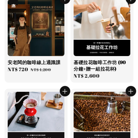
安老闆的咖啡線上通識課
基礎拉花咖啡工作坊 (90
分鐘+贈一組拉花杯)
Sale
NT$ 720
Regular
NT$ 1,200
Regular
NT$ 2,600
price
price
price