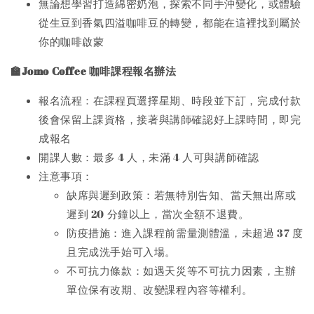
無論想學習打造綿密奶泡，探索不同手沖變化，或體驗
從生豆到香氣四溢咖啡豆的轉變，都能在這裡找到屬於
你的咖啡啟蒙
🏫Jomo Coffee 咖啡課程報名辦法
報名流程：在課程頁選擇星期、時段並下訂，完成付款
後會保留上課資格，接著與講師確認好上課時間，即完
成報名
開課人數：最多 4 人，未滿 4 人可與講師確認
注意事項：
缺席與遲到政策：若無特別告知、當天無出席或
遲到 20 分鐘以上，當次全額不退費。
防疫措施：進入課程前需量測體溫，未超過 37 度
且完成洗手始可入場。
不可抗力條款：如遇天災等不可抗力因素，主辦
單位保有改期、改變課程內容等權利。