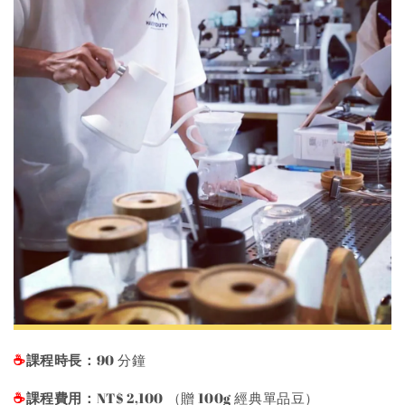
課程時長：
90 分鐘
☕️
課程費用：
NT$ 2,100 （贈 100g 經典單品豆）
☕️