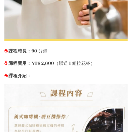
課程時長：
90 分鐘
☕️
課程費用：
NT$ 2,600（贈送 1 組拉花杯）
☕️
課程介紹：
☕️