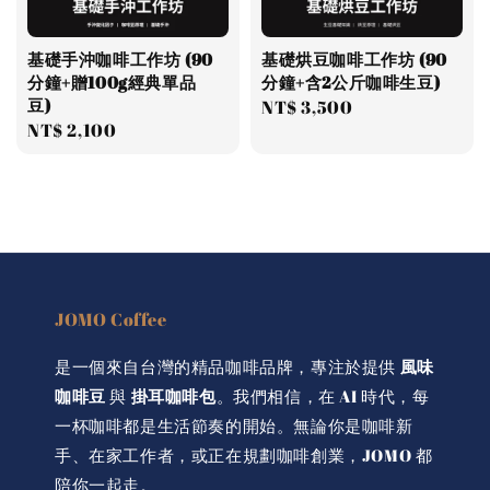
基礎手沖咖啡工作坊 (90
基礎烘豆咖啡工作坊 (90
分鐘+贈100g經典單品
分鐘+含2公斤咖啡生豆)
豆)
Regular
NT$ 3,500
Regular
NT$ 2,100
price
price
JOMO Coffee
是一個來自台灣的精品咖啡品牌，專注於提供
風味
咖啡豆
與
掛耳咖啡包
。我們相信，在 AI 時代，每
一杯咖啡都是生活節奏的開始。無論你是咖啡新
手、在家工作者，或正在規劃咖啡創業，JOMO 都
陪你一起走。