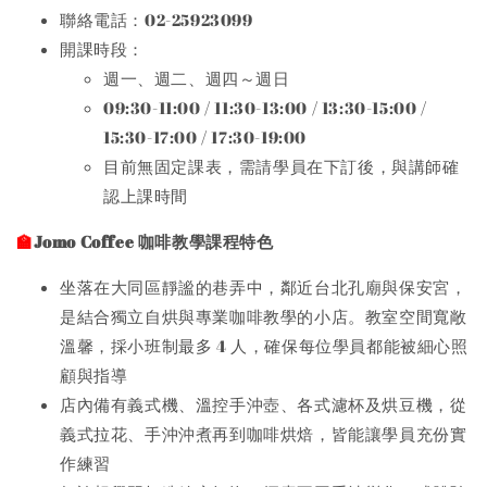
聯絡電話：02-25923099
開課時段：
週一、週二、週四～週日
09:30-11:00 / 11:30-13:00 / 13:30-15:00 /
15:30-17:00 / 17:30-19:00
目前無固定課表，需請學員在下訂後，與講師確
認上課時間
Jomo Coffee 咖啡教學課程特色
🏫
坐落在大同區靜謐的巷弄中，鄰近台北孔廟與保安宮，
是結合獨立自烘與專業咖啡教學的小店。教室空間寬敞
溫馨，採小班制最多 4 人，確保每位學員都能被細心照
顧與指導
店內備有義式機、溫控手沖壺、各式濾杯及烘豆機，從
義式拉花、手沖沖煮再到咖啡烘焙，皆能讓學員充份實
作練習