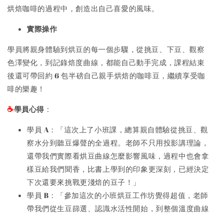
烘焙咖啡的過程中，創造出自己喜愛的風味。
實際操作
學員將親身體驗到烘豆的每一個步驟，從挑豆、下豆、觀察
色澤變化，到記錄焙度曲線，都能自己動手完成，課程結束
後還可帶回約 6 包半磅自己親手烘焙的咖啡豆，繼續享受咖
啡的樂趣！
學員心得
：
☕️
學員 A：「這次上了小班課，總算親自體驗從挑豆、觀
察水分到聽豆爆聲的全過程。老師不只用投影講理論，
還帶我們實際看烘豆曲線怎麼影響風味，過程中也會拿
樣豆給我們聞香，比書上學到的印象更深刻，已經決定
下次還要來挑戰更淺焙的豆子！」
學員 B：「參加這次的小班烘豆工作坊覺得超值，老師
帶我們從生豆篩選、認識水活性開始，到整個溫度曲線