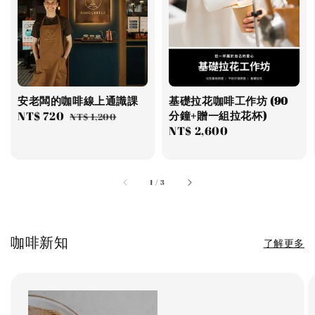
安老闆的咖啡線上通識課
基礎拉花咖啡工作坊 (90
Sale
NT$ 720
Regular
分鐘+贈一組拉花杯)
NT$ 1,200
Regular
NT$ 2,600
price
price
price
1
/
3
咖啡新知
了解更多