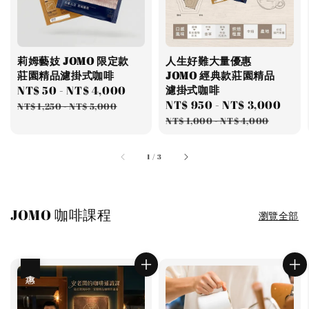
莉姆藝妓 JOMO 限定款
人生好難大量優惠
莊園精品濾掛式咖啡
JOMO 經典款莊園精品
Sale
NT$ 50
-
NT$ 4,000
Regular
濾掛式咖啡
Sale
NT$ 950
-
NT$ 3,000
Reg
price
price
NT$ 1,250
-
NT$ 5,000
price
pri
NT$ 1,000
-
NT$ 4,000
1
/
3
JOMO 咖啡課程
瀏覽全部
優惠