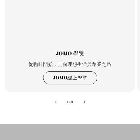
JOMO 學院
從咖啡開始，走向理想生活與創業之路
JOMO線上學堂
accessibility.of
1
/
3