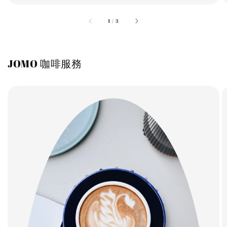
accessibility.of
1
/
3
JOMO 咖啡服務