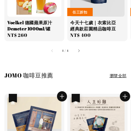
任三折扣
Voelkel 德國蘋果原汁
今天十七歲｜衣索比亞
Demeter 1000ml/罐
經典款莊園精品咖啡豆
Regular
NT$ 260
Regular
NT$ 400
price
price
1
/
4
JOMO 咖啡豆推薦
瀏覽全部
優惠
優惠