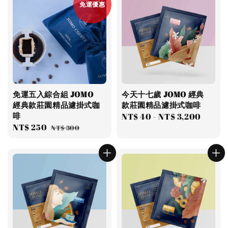
免運優惠
免運五入綜合組 JOMO
今天十七歲 JOMO 經典
經典款莊園精品濾掛式咖
款莊園精品濾掛式咖啡
啡
Regular
NT$ 40
-
NT$ 3,200
Sale
NT$ 250
Regular
NT$ 300
price
price
price