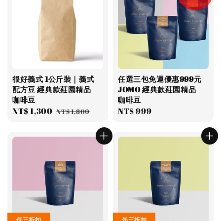
很好義式 1公斤裝｜義式
任選三包免運優惠999元
配方豆 經典款莊園精品
JOMO 經典款莊園精品
咖啡豆
咖啡豆
Sale
NT$ 1,300
Regular
Regular
NT$ 999
NT$ 1,800
price
price
price
任三折扣
任三折扣