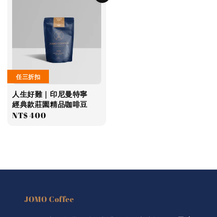
任三折扣
人生好難｜印尼曼特寧
經典款莊園精品咖啡豆
Regular
NT$ 400
price
JOMO Coffee