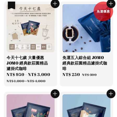
優惠
免運優惠
今天十七歲 大量優惠
免運五入綜合組 JOMO
JOMO 經典款莊園精品
經典款莊園精品濾掛式咖
濾掛式咖啡
啡
Sale
NT$ 950
-
NT$ 3,000
Regular
Sale
NT$ 250
Regular
NT$ 300
price
price
price
price
NT$ 1,000
-
NT$ 4,000