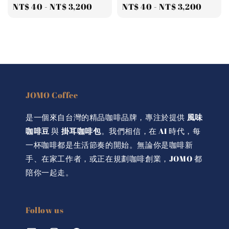
Regular
NT$ 40
-
NT$ 3,200
Regular
NT$ 40
-
NT$ 3,200
price
price
JOMO Coffee
是一個來自台灣的精品咖啡品牌，專注於提供
風味
咖啡豆
與
掛耳咖啡包
。我們相信，在 AI 時代，每
一杯咖啡都是生活節奏的開始。無論你是咖啡新
手、在家工作者，或正在規劃咖啡創業，JOMO 都
陪你一起走。
Follow us