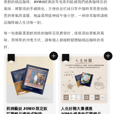
香醇的精品咖啡。JOMO經典掛耳包系列延續我們經典咖啡豆的
風味，將繁瑣的手續簡化，方便你在忙碌日常中隨時享受那份熟
悉的香氣與溫暖。無論晨間提神或午後小憩，一杯掛耳咖啡讓精
品咖啡融入生活每一刻。
每一包都嚴選新鮮烘焙的咖啡豆現磨密封，保留原始香氣與風
味。用簡單的沖煮方式，讓每個人都能輕鬆體驗精品咖啡的美
好。
優惠
優惠
莉姆藝妓 JOMO 限定款
人生好難大量優惠
莊園精品濾掛式咖啡
JOMO 經典款莊園精品