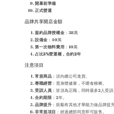
開幕前準備
正式營運
品牌共享開店金額
簽約品牌授權金
：38萬
設備金
：40萬
第一次物料費用
：10萬
占比5%營運權，合約2年
注意項目
常規商品
：須向總公司進貨。
專職經營
：需身體健康，不嚼食檳榔。
受訓人員
：皆須為正職，同時最多2人受訓
合約期限
：2年。
品牌提升
：鼓勵有其他才華能力做品牌提
非常規項目
：經過總部同意即可販售。