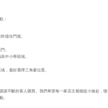
點：
枝幹擋住門面。
店門。
議高中小學區域。
區域，最好選擇三角窗位置。
源源不斷的客人購買。我們希望每一家店主都能從小做起，慢
動。