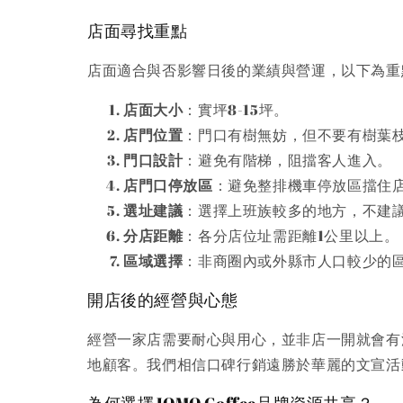
店面尋找重點
店面適合與否影響日後的業績與營運，以下為重
店面大小
：實坪8-15坪。
店門位置
：門口有樹無妨，但不要有樹葉
門口設計
：避免有階梯，阻擋客人進入。
店門口停放區
：避免整排機車停放區擋住
選址建議
：選擇上班族較多的地方，不建
分店距離
：各分店位址需距離1公里以上。
區域選擇
：非商圈內或外縣市人口較少的
開店後的經營與心態
經營一家店需要耐心與用心，並非店一開就會有
地顧客。我們相信口碑行銷遠勝於華麗的文宣活