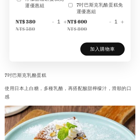
7吋巴斯克乳酪蛋糕免
運優惠組
運優惠組
-
+
-
+
NT$ 380
NT$ 600
NT$ 580
NT$ 800
加入購物車
7吋巴斯克乳酪蛋糕
使用日本上白糖，多種乳酪，再搭配酸甜檸檬汁，滑順的口
感