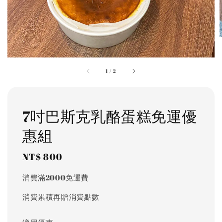
1
/
2
7吋巴斯克乳酪蛋糕免運優
惠組
Regular
NT$ 800
price
消費滿2000免運費
消費累積再贈消費點數