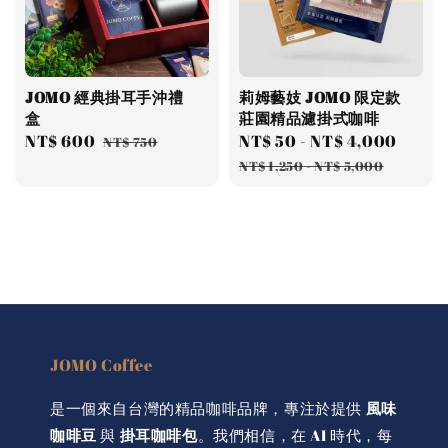
JOMO 經典掛耳手沖禮
莉姆藝妓 JOMO 限定款
盒
莊園精品濾掛式咖啡
Sale
NT$ 600
Regular
Sale
NT$ 50
-
NT$ 4,000
Regu
NT$ 750
price
price
price
price
NT$ 1,250
-
NT$ 5,000
JOMO Coffee
是一個來自台灣的精品咖啡品牌，專注於提供
風味
咖啡豆
與
掛耳咖啡包
。我們相信，在 AI 時代，每