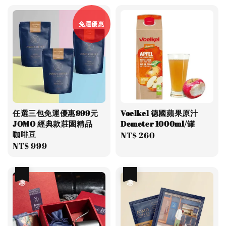
免運優惠
任選三包免運優惠999元
Voelkel 德國蘋果原汁
JOMO 經典款莊園精品
Demeter 1000ml/罐
咖啡豆
Regular
NT$ 260
Regular
NT$ 999
price
price
優惠
優惠