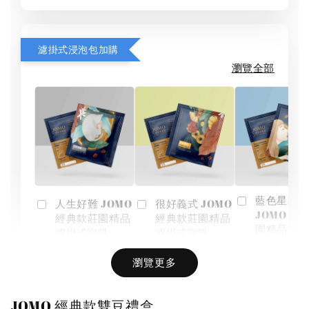
濾掛式浸泡包加購
瀏覽全部
藍色星期一
人生好難 JOMO
很好義式 JOMO
JOMO 經
經典款莊園精品
經典款莊園精品
園精品濾
濾掛式咖啡
濾掛式咖啡
啡
瀏覽更多
-
NT$ 36
-
+
-
+
NT$ 36
NT$ 36
NT$ 40
JOMO 經典款雙豆禮盒
NT$ 40
NT$ 40