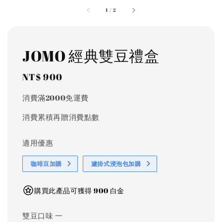
1
/
2
JOMO 經典雙豆禮盒
Regular
NT$ 900
price
消費滿2000免運費
消費累積再贈消費點數
適用優惠
咖啡豆加購
濾掛式浸泡包加購
購買此產品可獲得 900 白金
雙豆口味 一