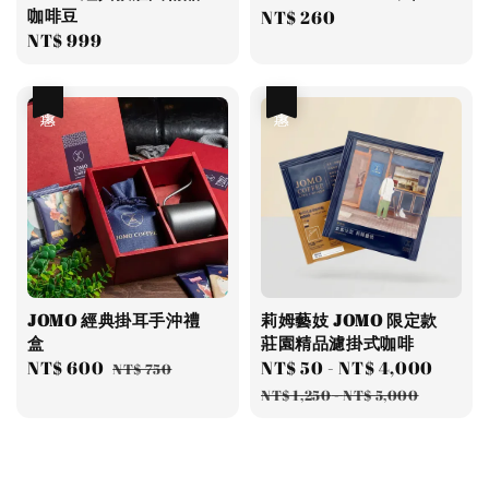
咖啡豆
Regular
NT$ 260
Regular
NT$ 999
price
price
優惠
優惠
JOMO 經典掛耳手沖禮
莉姆藝妓 JOMO 限定款
盒
莊園精品濾掛式咖啡
Sale
NT$ 600
Regular
Sale
NT$ 50
-
NT$ 4,000
Regu
NT$ 750
price
price
price
price
NT$ 1,250
-
NT$ 5,000