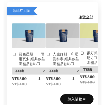
咖啡豆加購
瀏覽全部
很好義式
藍色星期一｜薩
人生好難｜印尼
配方豆 經
爾瓦多 經典款莊
曼特寧 經典款莊
園精品咖
園精品咖啡豆
園精品咖啡豆
-
NT$ 360
-
+
-
+
NT$ 360
NT$ 360
NT$ 400
NT$ 400
NT$ 400
加入購物車