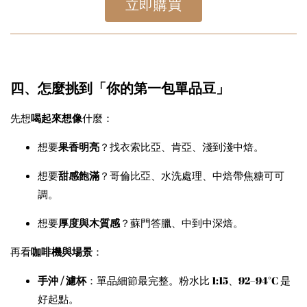
立即購買
四、怎麼挑到「你的第一包單品豆」
先想
喝起來想像
什麼：
想要
果香明亮
？找衣索比亞、肯亞、淺到淺中焙。
想要
甜感飽滿
？哥倫比亞、水洗處理、中焙帶焦糖可可
調。
想要
厚度與木質感
？蘇門答臘、中到中深焙。
再看
咖啡機與場景
：
手沖 / 濾杯
：單品細節最完整。粉水比 1:15、92–94°C 是
好起點。