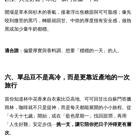
開場是草本與杉木的香氣，接著浮出焦糖甜與可可脂感；像先
咬到微苦的黑巧，轉眼就回甘。中焙的厚度很有安全感，做熱
黑或加少量牛奶都穩。
適合誰
：偏愛厚實與香料調、想要「穩穩的一天」的人。
六、單品豆不是高冷，而是更靠近產地的一次
旅行
當你知道杯中花香來自衣索比亞高地、可可回甘出自蘇門答臘
雨林，咖啡就不只是提神，而是每天都能展開的小小旅程。從
「今天十七歲」開始，或在「藍色星期一」找回甜潤，再用
「人生好難」安定步伐—
挑一支，讓它陪你把日子沖得更有層
次
。