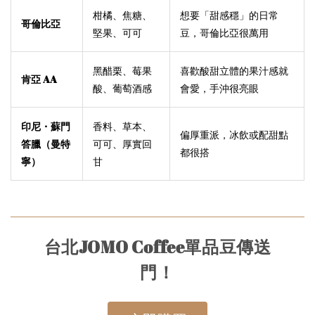
柑橘、焦糖、
想要「甜感穩」的日常
哥倫比亞
堅果、可可
豆，哥倫比亞很萬用
黑醋栗、莓果
喜歡酸甜立體的果汁感就
肯亞 AA
酸、葡萄酒感
會愛，手沖很亮眼
印尼・蘇門
香料、草本、
偏厚重派，冰飲或配甜點
答臘（曼特
可可、厚實回
都很搭
寧）
甘
台北JOMO Coffee單品豆傳送
門！