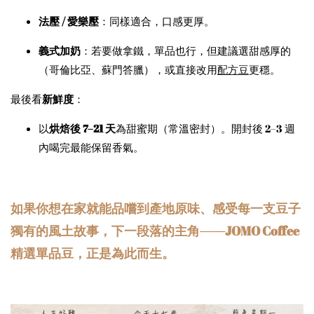
法壓 / 愛樂壓
：同樣適合，口感更厚。
義式加奶
：若要做拿鐵，單品也行，但建議選甜感厚的
（哥倫比亞、蘇門答臘），或直接改用
配方豆
更穩。
最後看
新鮮度
：
以
烘焙後 7–21 天
為甜蜜期（常溫密封）。開封後 2–3 週
內喝完最能保留香氣。
如果你想在家就能品嚐到產地原味、感受每一支豆子
獨有的風土故事，下一段落的主角——JOMO Coffee
精選單品豆，正是為此而生。