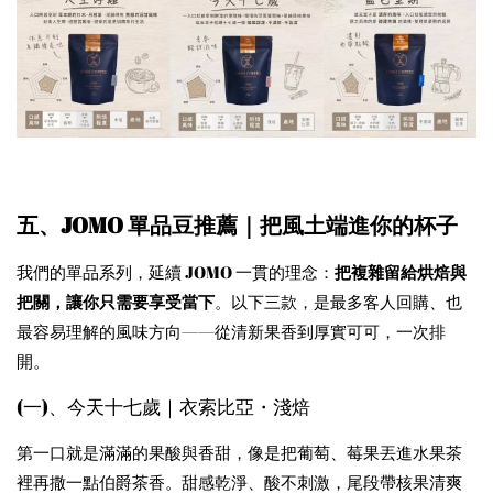
五、JOMO 單品豆推薦｜把風土端進你的杯子
我們的單品系列，延續 JOMO 一貫的理念：
把複雜留給烘焙與
把關，讓你只需要享受當下
。以下三款，是最多客人回購、也
最容易理解的風味方向——從清新果香到厚實可可，一次排
開。
(一)、今天十七歲｜衣索比亞・淺焙
第一口就是滿滿的果酸與香甜，像是把葡萄、莓果丟進水果茶
裡再撒一點伯爵茶香。甜感乾淨、酸不刺激，尾段帶核果清爽