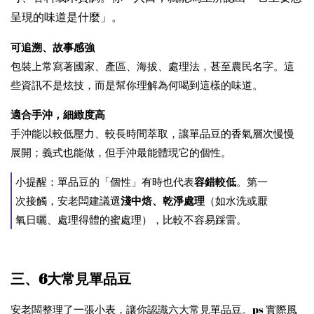
呈現的味道是什麼」。
可追溯、故事感強
包裝上常寫著國家、產區、海拔、處理法，甚至農民名字。這
些資訊不是炫技，而是幫你理解為何喝到這樣的味道。
適合手沖，細緻度高
手沖能以較低壓力、較長時間萃取，讓單品豆的香氣層次慢慢
展開；義式也能做，但手沖最能體現它的個性。
小提醒：單品豆的「個性」有時也代表
容錯較低
。第一
次接觸，安老闆建議選
淺中焙、乾淨處理
（如水洗或厭
氧日曬、處理得體的蜜處理），比較不容易踩雷。
三、6大常見單品豆
安老闆整理了一張小表，讓你認識六大常見單品豆。ps 實際風