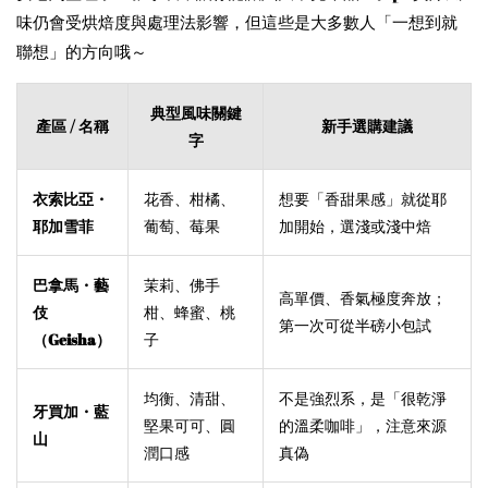
味仍會受烘焙度與處理法影響，但這些是大多數人「一想到就
聯想」的方向哦～
典型風味關鍵
產區 / 名稱
新手選購建議
字
衣索比亞・
花香、柑橘、
想要「香甜果感」就從耶
耶加雪菲
葡萄、莓果
加開始，選淺或淺中焙
巴拿馬・藝
茉莉、佛手
高單價、香氣極度奔放；
伎
柑、蜂蜜、桃
第一次可從半磅小包試
（Geisha）
子
均衡、清甜、
不是強烈系，是「很乾淨
牙買加・藍
堅果可可、圓
的溫柔咖啡」，注意來源
山
潤口感
真偽