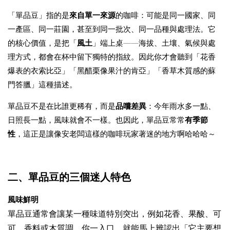
「單品豆」指的是
來自單一來源
的咖啡：可能是同一國家、同
一產區、同一莊園，甚至到同一批次、同一品種與處理法。它
的核心價值，是把「
風土
」端上桌——海拔、土壤、氣候與處
理方式，都會在杯中留下獨特的指紋。因此你才會聽到「花香
爆表的衣索比亞」「黑醋栗像果汁的肯亞」「香草木質感的蘇
門答臘」這種描述。
單品豆不是在比誰更稀有，而是
品嚐差異
：今年雨水多一點、
日照長一點，風味就會不一樣。也因此，單品豆常常
有季節
性
，這正是讓像安老闆這樣的咖啡玩家著迷的地方啊哈哈哈～
二、單品豆的三個迷人特色
風味鮮明
單
品豆通常會讓某一種味道特別突出，例如花香、果酸、可
可、香料或木質調。你一入口，就能馬上辨認出「它主要想