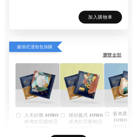
加入購物車
濾掛式浸泡包加購
瀏覽全部
藍色星期一
人生好難 JOMO
很好義式 JOMO
JOMO 經
經典款莊園精品
經典款莊園精品
園精品濾
濾掛式咖啡
濾掛式咖啡
啡