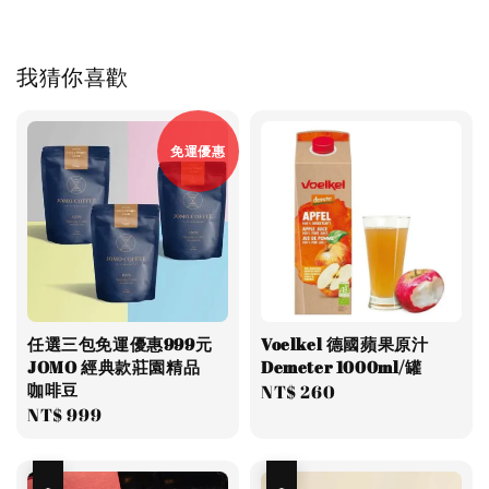
我猜你喜歡
免運優惠
任選三包免運優惠999元
Voelkel 德國蘋果原汁
JOMO 經典款莊園精品
Demeter 1000ml/罐
咖啡豆
Regular
NT$ 260
Regular
NT$ 999
price
price
優惠
優惠