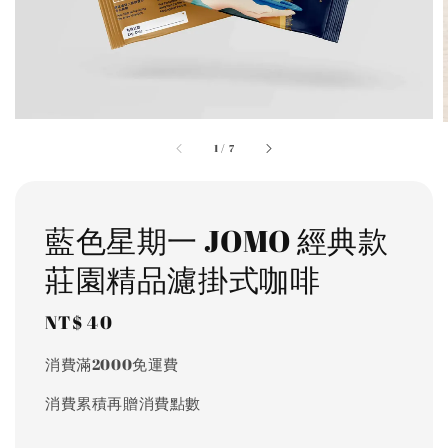
1
/
7
藍色星期一 JOMO 經典款
莊園精品濾掛式咖啡
Regular
NT$ 40
price
消費滿2000免運費
消費累積再贈消費點數