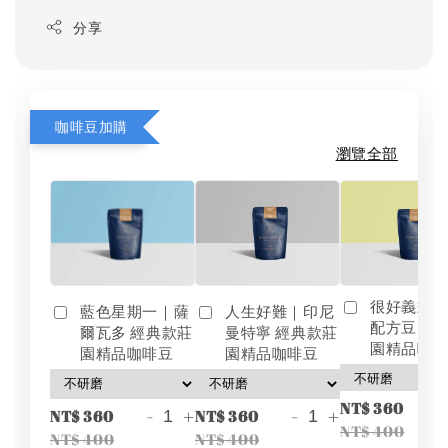
分享
咖啡豆加購
瀏覽全部
很好義式
藍色星期一｜薩
人生好難｜印尼
配方豆 經
爾瓦多 經典款莊
曼特寧 經典款莊
園精品咖
園精品咖啡豆
園精品咖啡豆
-
NT$ 360
-
+
-
+
NT$ 360
NT$ 360
NT$ 400
NT$ 400
NT$ 400