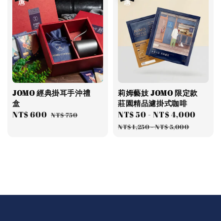
JOMO 經典掛耳手沖禮
莉姆藝妓 JOMO 限定款
盒
莊園精品濾掛式咖啡
Sale
NT$ 600
Regular
Sale
NT$ 50
-
NT$ 4,000
Regu
NT$ 750
price
price
price
price
NT$ 1,250
-
NT$ 5,000