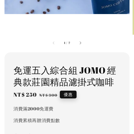
1
/
7
免運五入綜合組 JOMO 經
典款莊園精品濾掛式咖啡
Sale
NT$ 250
Regular
優惠
NT$ 300
price
price
消費滿2000免運費
消費累積再贈消費點數