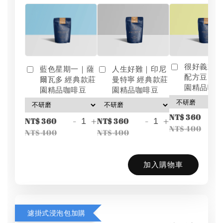
很好義式
藍色星期一｜薩
人生好難｜印尼
配方豆 經
爾瓦多 經典款莊
曼特寧 經典款莊
園精品咖
園精品咖啡豆
園精品咖啡豆
-
NT$ 360
-
+
-
+
NT$ 360
NT$ 360
NT$ 400
NT$ 400
NT$ 400
加入購物車
濾掛式浸泡包加購