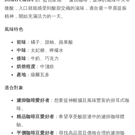
微酸，入口就能感受到酸甜交織的滋味，適合週一早晨提振
精神，開始充滿活力的一天。
風味特色
前味
：橘子、甜柚、蘋果酸
中味
：太妃糖、檸檬水
後味
：牛奶、巧克力
烘焙程度
：中淺焙
產地
：薩爾瓦多
適合對象
濾掛咖啡愛好者
：想要提神醒腦且風味豐富的掛耳式咖
啡。
精品咖啡豆愛好者
：希望享受酸甜適中的濾掛咖啡體
驗。
平價咖啡豆愛好者
：尋找高品質且價格合理的濾掛咖