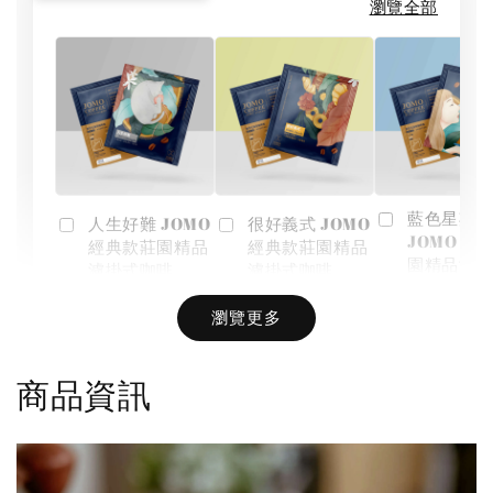
瀏覽全部
藍色星期一
人生好難 JOMO
很好義式 JOMO
JOMO 經
經典款莊園精品
經典款莊園精品
園精品濾
濾掛式咖啡
濾掛式咖啡
啡
瀏覽更多
-
NT$ 36
-
+
-
+
NT$ 36
NT$ 36
NT$ 40
商品資訊
NT$ 40
NT$ 40
加入購物車