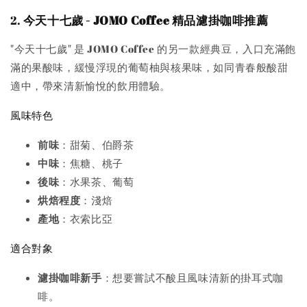
2.
今天十七歲 - JOMO Coffee 精品濾掛咖啡推薦
"今天十七歲" 是 JOMO Coffee 的另一款經典豆，入口充滿飽
滿的果酸味，緩慢浮現的葡萄柚與核果味，如同青春般酸甜
適中，帶來清新愉悅的飲用體驗。
風味特色
前味
：甜菊、伯爵茶
中味
：焦糖、桃子
後味
：水果茶、葡萄
烘焙程度
：淺焙
產地
：衣索比亞
適合對象
濾掛咖啡新手
：想要嘗試不酸且風味清新的掛耳式咖
啡。