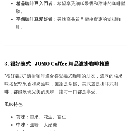
精品咖啡豆入門者
：希望享受細膩果香和甜味的咖啡體
驗。
平價咖啡豆愛好者
：尋找高品質且價格實惠的濾掛咖
啡。
3.
很好義式 - JOMO Coffee 精品濾掛咖啡推薦
"很好義式" 濾掛咖啡適合喜愛義式咖啡的朋友，濃厚的核果
味搭配堅果香和奶油味，無論是拿鐵、美式還是掛耳式咖
啡，都能展現完美的風味，讓每一口都是享受。
風味特色
前味
：棗果、花生、杏仁
中味
：焦糖、太妃糖