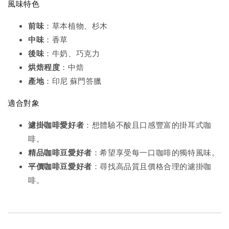
風味特色
前味
：草本植物、杉木
中味
：香草
後味
：牛奶、巧克力
烘焙程度
：中焙
產地
：印尼 蘇門答臘
適合對象
濾掛咖啡愛好者
：想體驗不酸且口感豐富的掛耳式咖
啡。
精品咖啡豆愛好者
：希望享受每一口咖啡的獨特風味。
平價咖啡豆愛好者
：尋找高品質且價格合理的濾掛咖
啡。