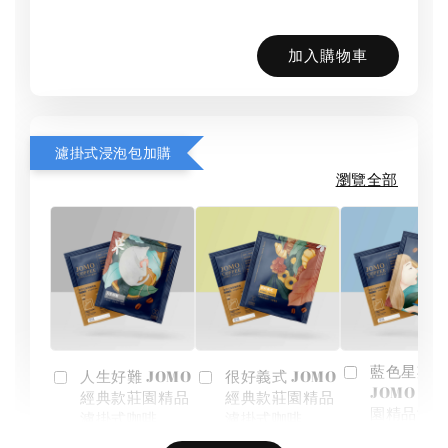
加入購物車
濾掛式浸泡包加購
瀏覽全部
藍色星期一
人生好難 JOMO
很好義式 JOMO
JOMO 經
經典款莊園精品
經典款莊園精品
園精品濾
濾掛式咖啡
濾掛式咖啡
啡