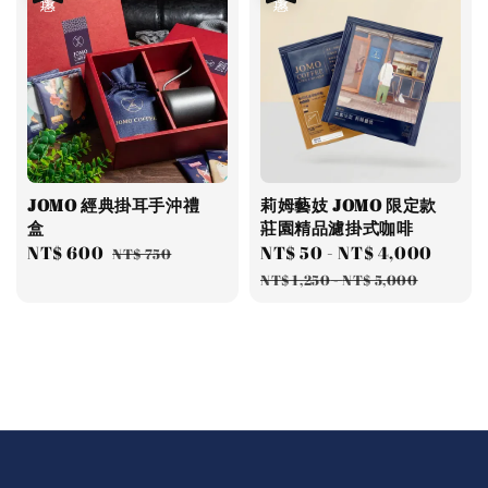
JOMO 經典掛耳手沖禮
莉姆藝妓 JOMO 限定款
盒
莊園精品濾掛式咖啡
Sale
NT$ 600
Regular
Sale
NT$ 50
-
NT$ 4,000
Regu
NT$ 750
price
price
price
price
NT$ 1,250
-
NT$ 5,000