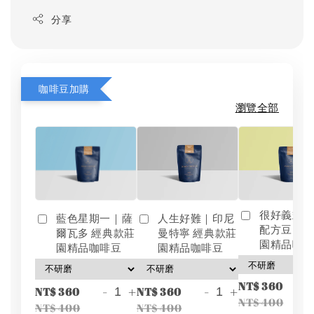
分享
咖啡豆加購
瀏覽全部
很好義式
藍色星期一｜薩
人生好難｜印尼
配方豆 經
爾瓦多 經典款莊
曼特寧 經典款莊
園精品咖
園精品咖啡豆
園精品咖啡豆
-
NT$ 360
-
+
-
+
NT$ 360
NT$ 360
NT$ 400
NT$ 400
NT$ 400