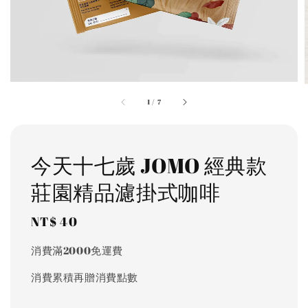
1
/
7
今天十七歲 JOMO 經典款
莊園精品濾掛式咖啡
Regular
NT$ 40
price
消費滿2000免運費
消費累積再贈消費點數